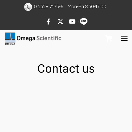
0 2328 7475-6
Mon
-Fri
8:30-17:00
Contact us