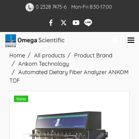
0 2328 7475-6
Mon
-Fri
8:30-17:00
Home
All products
Product Brand
Ankom Technology
Automated Dietary Fiber Analyzer ANKOM
TDF
New