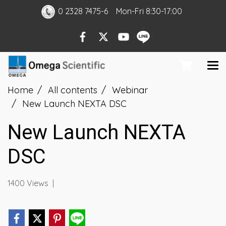
0 2328 7475-6
Mon
-Fri
8:30-17:00
Home
All contents
Webinar
New Launch NEXTA DSC
New Launch NEXTA
DSC
1400 Views
|